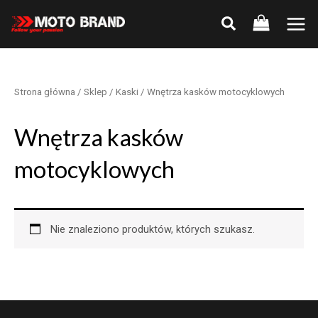
Skip
to
Main
content
Men
Strona główna
/
Sklep
/
Kaski
/ Wnętrza kasków motocyklowych
Wnętrza kasków
motocyklowych
Nie znaleziono produktów, których szukasz.