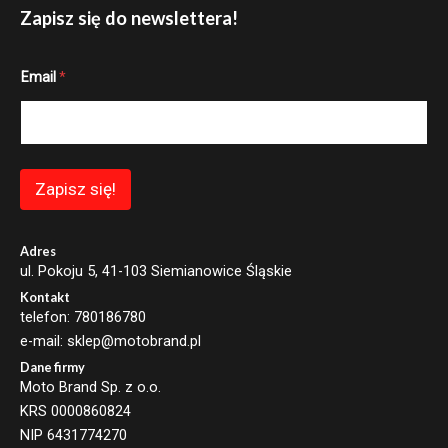
Zapisz się do newslettera!
E
Email
*
m
a
i
l
E
m
a
Zapisz się!
i
l
E
m
Adres
a
ul. Pokoju 5, 41-103 Siemianowice Śląskie
i
Kontakt
l
telefon: 780186780
e-mail: sklep@motobrand.pl
Dane firmy
Moto Brand Sp. z o.o.
KRS 0000860824
NIP 6431774270